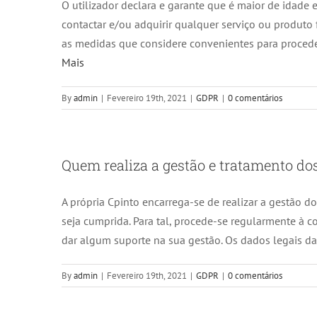
O utilizador declara e garante que é maior de idade
contactar e/ou adquirir qualquer serviço ou produto f
as medidas que considere convenientes para proceder 
Mais
By
admin
|
Fevereiro 19th, 2021
|
GDPR
|
0 comentários
Quem realiza a gestão e tratamento do
A própria Cpinto encarrega-se de realizar a gestão d
seja cumprida. Para tal, procede-se regularmente à c
dar algum suporte na sua gestão. Os dados legais d
By
admin
|
Fevereiro 19th, 2021
|
GDPR
|
0 comentários