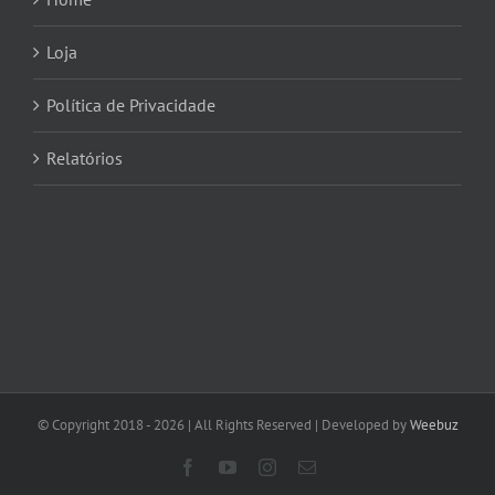
Loja
Política de Privacidade
Relatórios
© Copyright 2018 -
2026 | All Rights Reserved | Developed by
Weebuz
Facebook
YouTube
Instagram
Email
(necessário