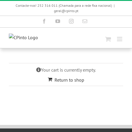
Skip
Contacte-nos! 252 316 011 (Chamada para a rede fixa nacional)
|
to
geral@cpinto.pt
content
Facebook
YouTube
Instagram
Email
(necessário
mas
não
publicado)
Your cart is currently empty.
Return to shop