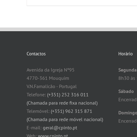
Contactos
Horário
Avenida da Igreja Nº95
Segunda 
4770-361 Mouquim
8h30 às 
V.N.Famalicão - Portugal
Sábado
Telefone:
(+351) 252 316 011
Encerra
(Chamada para rede fixa nacional)
Telemóvel:
(+351) 962 315 871
Doming
(Chamada para rede móvel nacional)
Encerra
E-mail:
geral@cpinto.pt
Web:
www.cpinto.pt