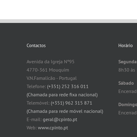
Contactos
Horário
Avenida da Igreja Nº95
Segunda 
4770-361 Mouquim
8h30 às 
V.N.Famalicão - Portugal
Sábado
Telefone:
(+351) 252 316 011
Encerra
(Chamada para rede fixa nacional)
Telemóvel:
(+351) 962 315 871
Doming
(Chamada para rede móvel nacional)
Encerra
E-mail:
geral@cpinto.pt
Web:
www.cpinto.pt