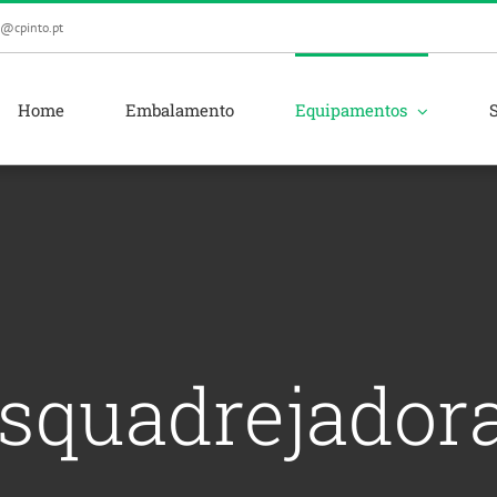
l@cpinto.pt
Home
Embalamento
Equipamentos
squadrejador