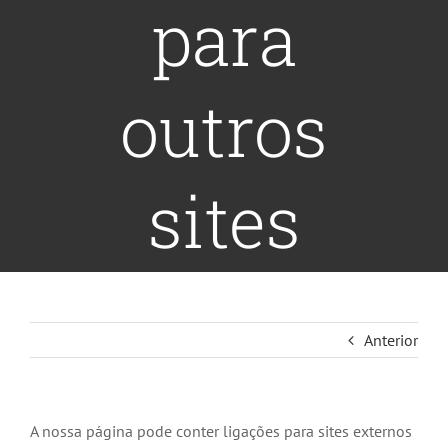
para
outros
sites
Anterior
A nossa página pode conter ligações para sites externos