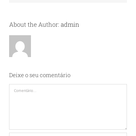
mas
não
publicad
About the Author:
admin
Deixe o seu comentário
Comment