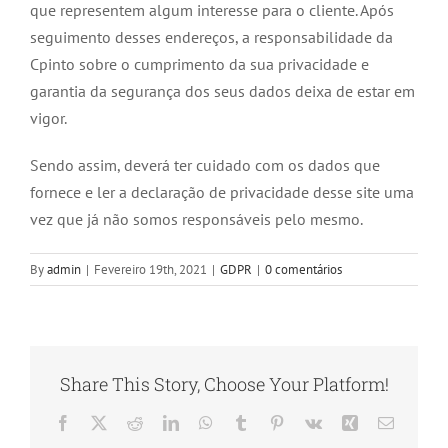
que representem algum interesse para o cliente. Após
seguimento desses endereços, a responsabilidade da
Cpinto sobre o cumprimento da sua privacidade e
garantia da segurança dos seus dados deixa de estar em
vigor.
Sendo assim, deverá ter cuidado com os dados que
fornece e ler a declaração de privacidade desse site uma
vez que já não somos responsáveis pelo mesmo.
By
admin
|
Fevereiro 19th, 2021
|
GDPR
|
0 comentários
Share This Story, Choose Your Platform!
Facebook
X
Reddit
LinkedIn
WhatsApp
Tumblr
Pinterest
Vk
Xing
Email
(necessá