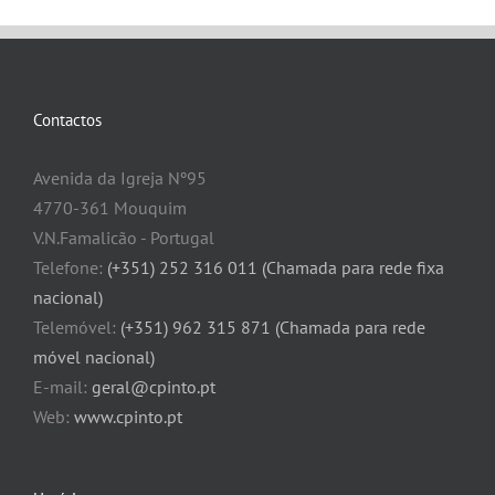
Contactos
Avenida da Igreja Nº95
4770-361 Mouquim
V.N.Famalicão - Portugal
Telefone:
(+351) 252 316 011 (Chamada para rede fixa
nacional)
Telemóvel:
(+351) 962 315 871 (Chamada para rede
móvel nacional)
E-mail:
geral@cpinto.pt
Web:
www.cpinto.pt