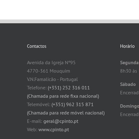
Contactos
Horário
Avenida da Igreja Nº95
Segunda 
4770-361 Mouquim
8h30 às 
V.N.Famalicão - Portugal
Sábado
Telefone:
(+351) 252 316 011
Encerra
(Chamada para rede fixa nacional)
Telemóvel:
(+351) 962 315 871
Doming
(Chamada para rede móvel nacional)
Encerra
E-mail:
geral@cpinto.pt
Web:
www.cpinto.pt