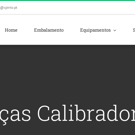
l@cpinto.pt
Home
Embalamento
Equipamentos
ças Calibrado