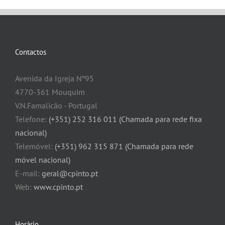
Contactos
Avenida da Igreja Nº95
4770-361 Mouquim
V.N.Famalicão - Portugal
Telefone:
(+351) 252 316 011 (Chamada para rede fixa
nacional)
Telemóvel:
(+351) 962 315 871 (Chamada para rede
móvel nacional)
E-mail:
geral@cpinto.pt
Web:
www.cpinto.pt
Horário