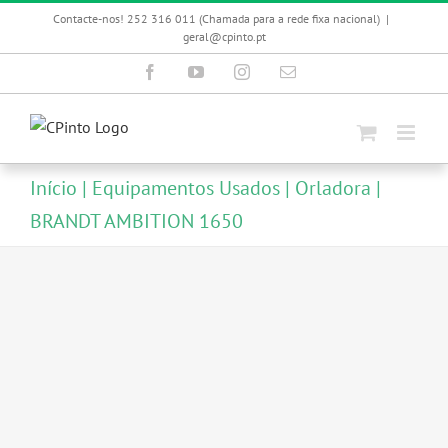
Skip
Contacte-nos! 252 316 011 (Chamada para a rede fixa nacional)
|
to
geral@cpinto.pt
content
Facebook
YouTube
Instagram
Email
(necessário
mas
não
publicado)
Início
Equipamentos Usados
Orladora
BRANDT AMBITION 1650