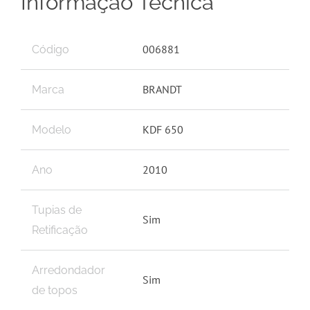
Informação Técnica
006881
Código
BRANDT
Marca
KDF 650
Modelo
2010
Ano
Tupias de
Sim
Retificação
Arredondador
Sim
de topos