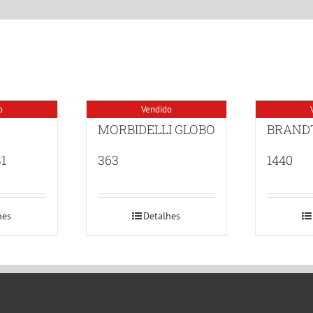
o
Vendido
MORBIDELLI GLOBO
BRAND
1
363
1440
hes
Detalhes