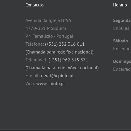
Contactos
Horário
Avenida da Igreja Nº95
Segunda 
4770-361 Mouquim
8h30 às 
V.N.Famalicão - Portugal
Sábado
Telefone:
(+351) 252 316 011
Encerra
(Chamada para rede fixa nacional)
Telemóvel:
(+351) 962 315 871
Doming
(Chamada para rede móvel nacional)
Encerra
E-mail:
geral@cpinto.pt
Web:
www.cpinto.pt