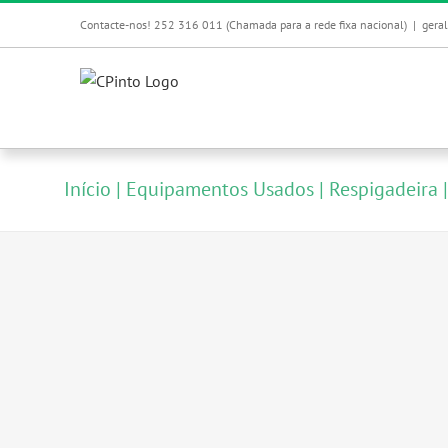
Skip
Contacte-nos! 252 316 011 (Chamada para a rede fixa nacional)
|
gera
to
content
Início
Equipamentos Usados
Respigadeira