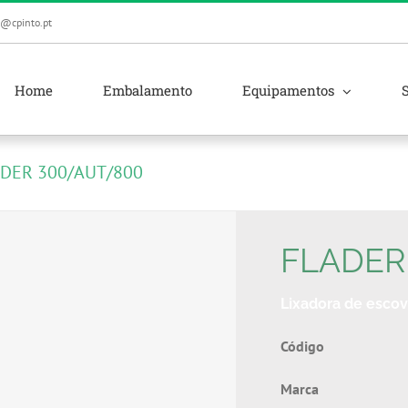
l@cpinto.pt
Home
Embalamento
Equipamentos
DER 300/AUT/800
FLADER
Lixadora de esco
Códig
Marca