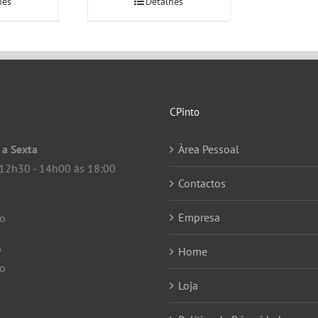
hes
Detalhes
CPinto
a Sexta
Àrea Pessoal
12h30 - 14h00 às 18:00
Contactos
Empresa
do
o
Home
do
Loja