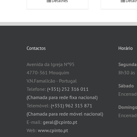
Detalhes
Detal
Contactos
Horário
Avenida da Igreja Nº95
Segunda 
4770-361 Mouquim
8h30 às 
V.N.Famalicão - Portugal
Sábado
Telefone:
(+351) 252 316 011
Encerra
(Chamada para rede fixa nacional)
Telemóvel:
(+351) 962 315 871
Doming
(Chamada para rede móvel nacional)
Encerra
E-mail:
geral@cpinto.pt
Web:
www.cpinto.pt