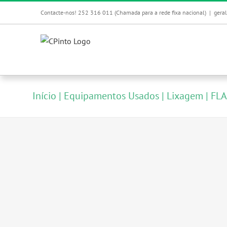
Skip
Contacte-nos! 252 316 011 (Chamada para a rede fixa nacional)
|
gera
to
content
Início
Equipamentos Usados
Lixagem
FLA