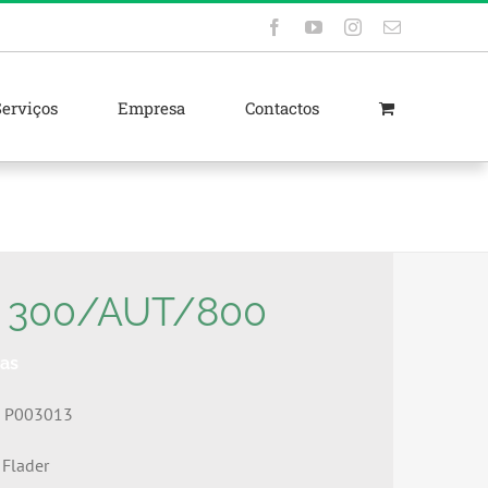
Facebook
YouTube
Instagram
Email
(necessário
mas
não
publicado)
Serviços
Empresa
Contactos
 300/AUT/800
vas
o
P003013
Flader