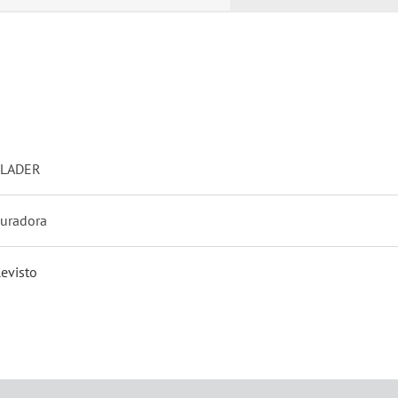
FLADER
uradora
evisto