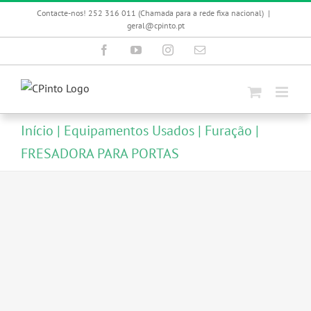
Skip
Contacte-nos! 252 316 011 (Chamada para a rede fixa nacional)
|
to
geral@cpinto.pt
content
Facebook
YouTube
Instagram
Email
(necessário
mas
não
publicado)
Início
Equipamentos Usados
Furação
FRESADORA PARA PORTAS