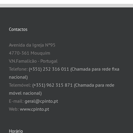
Contactos
Avenida da Igreja Nº95
4770-361 Mouquim
V.N.Famalicão - Portugal
Telefone:
(+351) 252 316 011 (Chamada para rede fixa
nacional)
Telemóvel:
(+351) 962 315 871 (Chamada para rede
móvel nacional)
E-mail:
geral@cpinto.pt
Web:
www.cpinto.pt
Horário