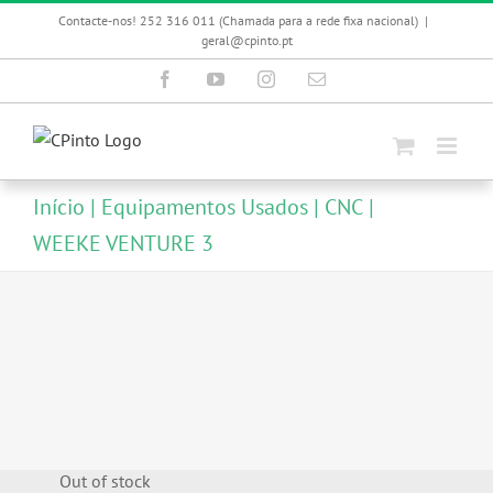
Skip
Contacte-nos! 252 316 011 (Chamada para a rede fixa nacional)
|
to
geral@cpinto.pt
content
Facebook
YouTube
Instagram
Email
(necessário
mas
não
publicado)
Início
Equipamentos Usados
CNC
WEEKE VENTURE 3
Out of stock