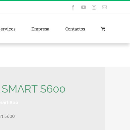
Facebook
YouTube
Instagram
Email
(necessário
mas
não
publicado)
Serviços
Empresa
Contactos
 SMART S600
mart 600
rt S600