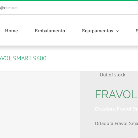
l@cpinto.pt
Home
Embalamento
Equipamentos
AVOL SMART S600
Out of stock
FRAVOL
Orladora Fravol S
Orladora Fravol Sma