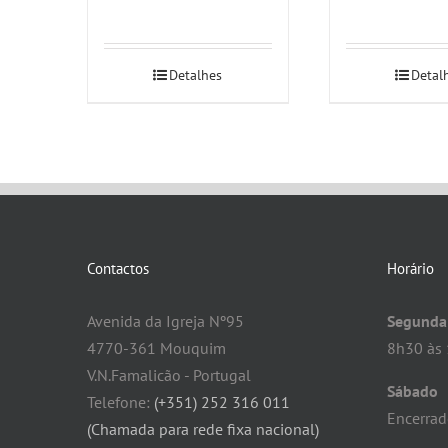
Detalhes
Detal
Contactos
Horário
Avenida da Igreja Nº95
Segunda 
4770-361 Mouquim
8h30 às 
V.N.Famalicão - Portugal
Sábado
Telefone:
(+351) 252 316 011
Encerra
(Chamada para rede fixa nacional)