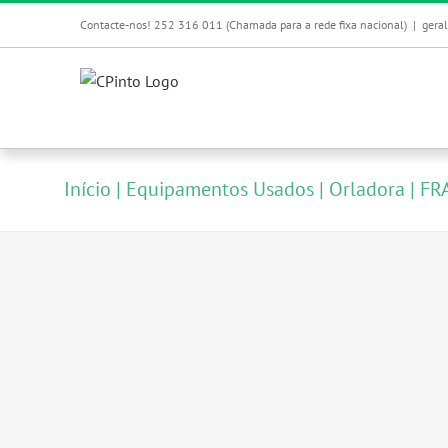
Skip
Contacte-nos! 252 316 011 (Chamada para a rede fixa nacional)
|
gera
to
content
Início
Equipamentos Usados
Orladora
FR