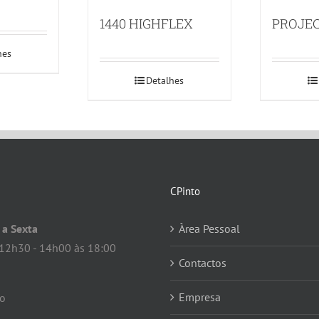
1440 HIGHFLEX
PROJEC
hes
Detalhes
CPinto
a Sexta
Àrea Pessoal
12h30 - 14h00 às 18:00
Contactos
Empresa
do