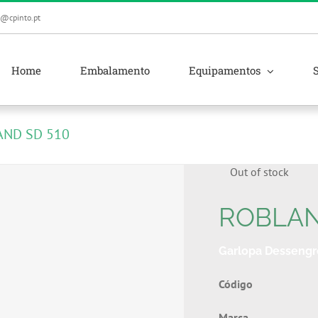
l@cpinto.pt
Home
Embalamento
Equipamentos
ND SD 510
Out of stock
ROBLAN
Garlopa Dessengr
Códig
Marc