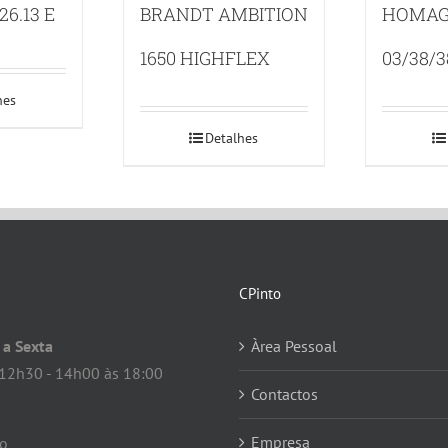
6.13 E
BRANDT AMBITION
HOMAG
1650 HIGHFLEX
03/38/
hes
Detalhes
CPinto
a Sexta
Àrea Pessoal
12h30 - 14h00 às 18:00
Contactos
Empresa
do