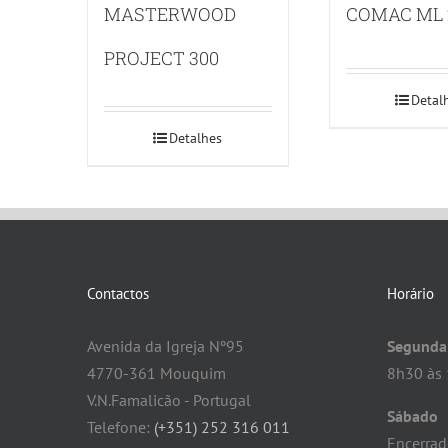
MASTERWOOD
COMAC ML 2
PROJECT 300
Detal
Detalhes
Contactos
Horário
Avenida da Igreja Nº95
Segunda 
4770-361 Mouquim
8h30 às 
V.N.Famalicão - Portugal
Sábado
Telefone:
(+351) 252 316 011
Encerra