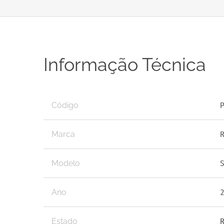
Informação Técnica
Código
Marca
Modelo
Ano
R
Estado