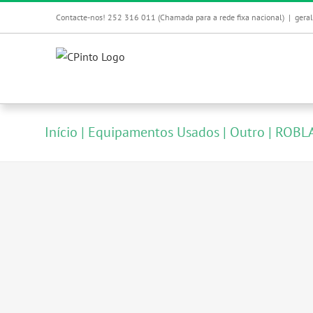
Skip
Contacte-nos! 252 316 011 (Chamada para a rede fixa nacional)
|
gera
to
content
Início
Equipamentos Usados
Outro
ROBLA