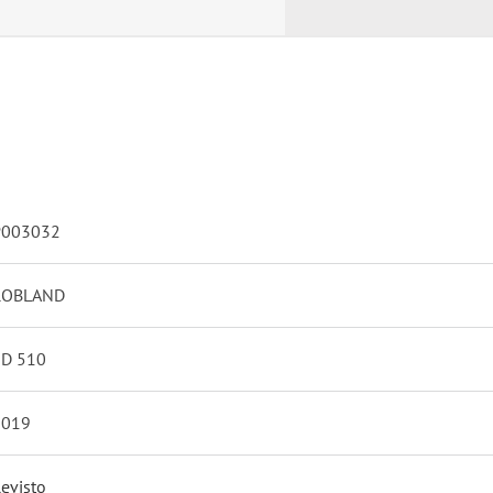
P003032
ROBLAND
SD 510
2019
evisto