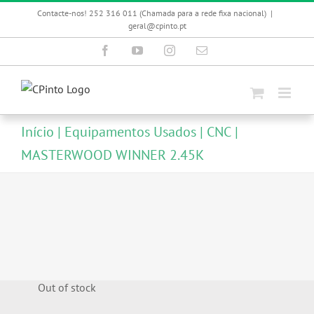
Skip
Contacte-nos! 252 316 011 (Chamada para a rede fixa nacional)
|
to
geral@cpinto.pt
content
Facebook
YouTube
Instagram
Email
(necessário
mas
não
publicado)
Início
Equipamentos Usados
CNC
MASTERWOOD WINNER 2.45K
Out of stock