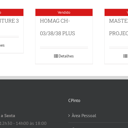
o
Vendido
TURE 3
HOMAG CH-
MASTE
03/38/38 PLUS
PROJEC
hes
Detalhes
CPinto
a Sexta
Àrea Pessoal
12h30 - 14h00 às 18:00