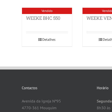
Vendido
Vendid
WEEKE BHC 550
WEEKE VEN
Detalhes
Detal
Contactos
Horário
Avenida da Igreja Nº95
Segunda 
4770-361 Mouquim
8h30 às 