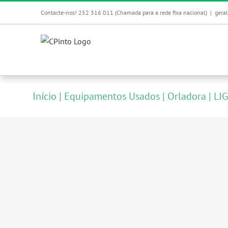
Skip
Contacte-nos! 252 316 011 (Chamada para a rede fixa nacional)
|
gera
to
content
Início
Equipamentos Usados
Orladora
LI