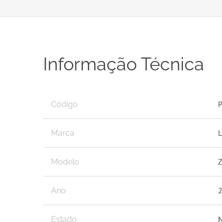
Informação Técnica
Código
Marca
Modelo
Ano
N
Estado