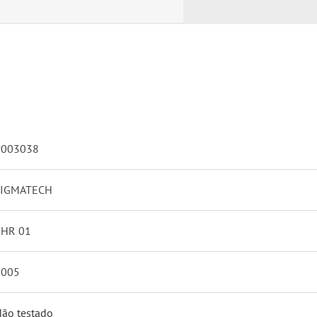
P003038
LIGMATECH
ZHR 01
2005
ão testado