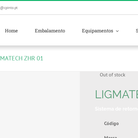
l@cpinto.pt
Home
Embalamento
Equipamentos
GMATECH ZHR 01
Out of stock
LIGMAT
Sistema de retorn
Códi
Mar