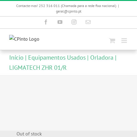
Skip
Contacte-nos! 252 316 011 (Chamada para a rede fixa nacional)
|
to
geral@cpinto.pt
content
Facebook
YouTube
Instagram
Email
(necessário
mas
não
publicado)
Início
Equipamentos Usados
Orladora
LIGMATECH ZHR 01/R
Out of stock