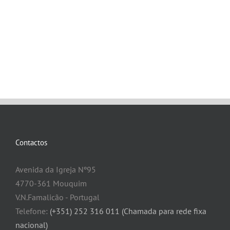
Contactos
Avenida da Igreja Nº95
4770-361 Mouquim
V.N.Famalicão - Portugal
Telefone:
(+351) 252 316 011 (Chamada para rede fixa
nacional)