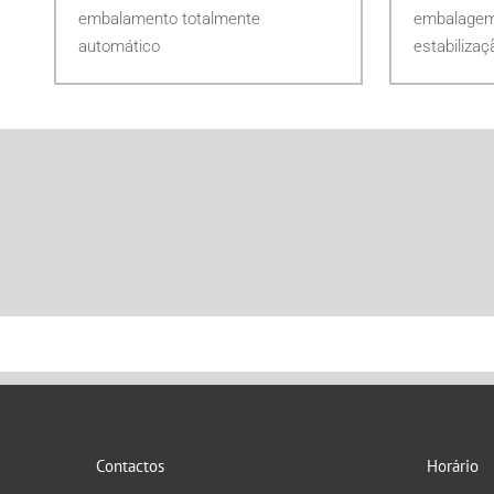
embalamento totalmente
embalagem 
automático
estabilizaç
Contactos
Horário