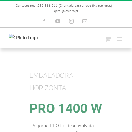
Skip
Contacte-nos! 252 316 011 (Chamada para a rede fixa nacional)
|
to
geral@cpinto.pt
content
Facebook
YouTube
Instagram
Email
(necessário
mas
não
publicado)
EMBALADORA
HORIZONTAL
PRO 1400 W
A gama PRO foi desenvolvida