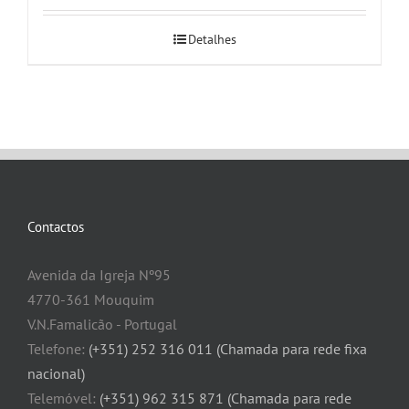
Detalhes
Contactos
Avenida da Igreja Nº95
4770-361 Mouquim
V.N.Famalicão - Portugal
Telefone:
(+351) 252 316 011 (Chamada para rede fixa
nacional)
Telemóvel:
(+351) 962 315 871 (Chamada para rede