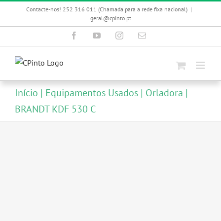
Skip
Contacte-nos! 252 316 011 (Chamada para a rede fixa nacional)
|
to
geral@cpinto.pt
content
Facebook
YouTube
Instagram
Email
(necessário
mas
não
publicado)
Início
Equipamentos Usados
Orladora
BRANDT KDF 530 C