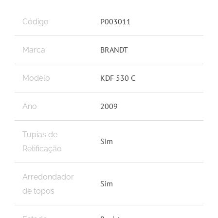
P003011
Código
BRANDT
Marca
KDF 530 C
Modelo
2009
Ano
Tupias de
Sim
Retificação
Arredondador
Sim
de topos