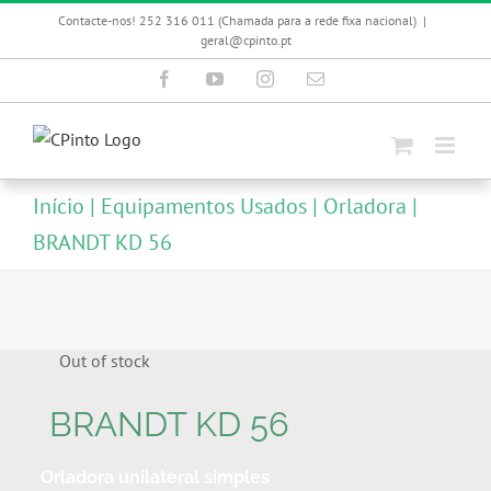
Skip
Contacte-nos! 252 316 011 (Chamada para a rede fixa nacional)
|
to
geral@cpinto.pt
content
Facebook
YouTube
Instagram
Email
(necessário
mas
não
publicado)
Início
Equipamentos Usados
Orladora
BRANDT KD 56
Out of stock
BRANDT KD 56
Orladora unilateral simples