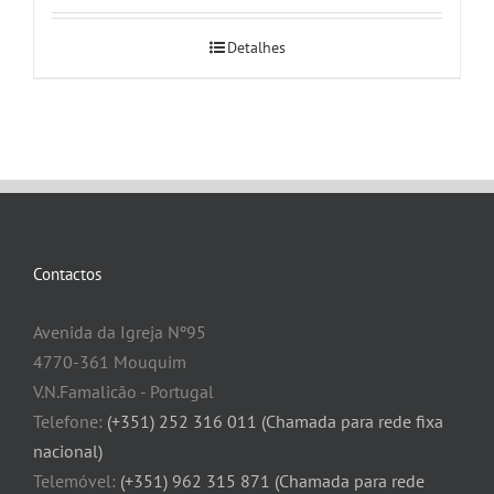
Detalhes
Contactos
Avenida da Igreja Nº95
4770-361 Mouquim
V.N.Famalicão - Portugal
Telefone:
(+351) 252 316 011 (Chamada para rede fixa
nacional)
Telemóvel:
(+351) 962 315 871 (Chamada para rede